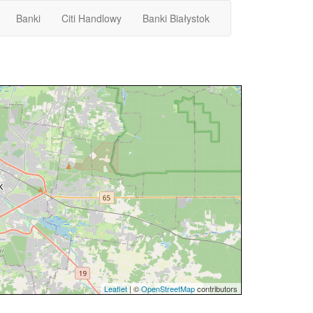
Banki
Citi Handlowy
Banki Białystok
Leaflet
| ©
OpenStreetMap
contributors