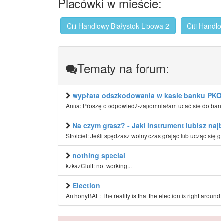
Placówki w mieście:
Citi Handlowy Białystok Lipowa 2
Citi Handl
Tematy na forum:
wypłata odszkodowania w kasie banku PK
Anna: Proszę o odpowiedź-zapomniałam udać sie do banku
Na czym grasz? - Jaki instrument lubisz najb
Stroiciel: Jeśli spędzasz wolny czas grając lub ucząc się g
nothing special
kzkazClult: not working...
Election
AnthonyBAF: The reality is that the election is right arou