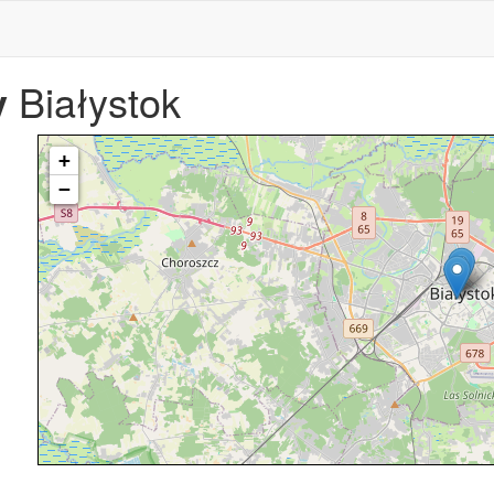
y
Białystok
+
−