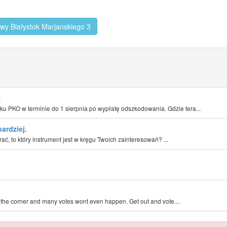
owy Białystok Marjanskiego 3
O
 PKO w terminie do 1 sierpnia po wypłatę odszkodowania. Gdzie tera...
ardziej.
rać, to który instrument jest w kręgu Twoich zainteresowań? ...
nd the corner and many votes wont even happen. Get out and vote....